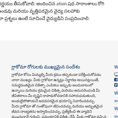
రంగా నిర్ణయం తీసుకోవాలి. అందించిన ation షధ సారాంశాలు రోగి
ఉండవు మరియు వృత్తిపరమైన వైద్య సలహాకు
రశ్నలు ఉంటే సూచించే వైద్యుడిని సంప్రదించాలి.
గ్లాకోమా రోగులకు ముఖ్యమైన సందేశం
W
గ్లాకోమా కోసం మిమ్మల్ని మీరు క్రమం తప్పకుండా పరీక్షించుకోవడం
చాలా ముఖ్యం. మీకు గ్లాకోమా ఉన్నట్లు నిర్ధారణ అయినట్లయితే,
సమర్థవంతమైన చికిత్సా ఎంపికలు ఇప్పుడు అందుబాటులో
ఉన్నాయి మరియు క్రమమైన చికిత్స మరియు అనుసరించండి మీ
W
జీవితకాలం మీ దృష్టిని కాపాడుకోవడానికి సహాయపడుతుంది,
w
అంధులైపోతాయనే అనవసరమైన భయాన్ని నివారించవచ్చు.
మీరు గ్లాకోమా తో సంతోషంగా జీవించవచ్చు మరియు అద్భుతమైన
W
జీవన నాణ్యతను ఆస్వాదించవచ్చు, ప్రత్యేకించి ఈ వ్యాధిని
w
ముందుగానే గుర్తించి, సమయానికి చికిత్స చేస్తే. మీకు గ్లాకోమా వచ్చిన