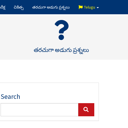
రీక్ష
చికిత్స
తరచుగా అడుగు ప్రశ్నలు
Telugu
తరచుగా అడుగు ప్రశ్నలు
Search