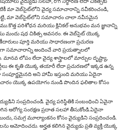
 విషయాలు వైద్యుడు సలహా, రోగ నిర్ధారణ లేదా చికిత్సకు
కీ మా వెబ్‌సైట్‌లోని వైద్య సమాచారాన్ని నవీకరించండి,
ట్టి, మా వెబ్‌సైట్‌లోని సమాచారం చాలా నవీనమైన
ము.కొత్త పరిశోధన మరియు క్లినికల్ అనుభవం మన జ్ఞానాన్ని
మరియు మందు షధ చికిత్స అవసరం. ఈ వెబ్‌సైట్ యొక్క
ణీదారులు పూర్తి మరియు సాధారణంగా ప్రచురణ
సమాచారాన్ని అందించే వారి ప్రయత్నాలలో
 మానవ లోపం లేదా వైద్య శాస్త్రాలలో మార్పుల దృష్ట్యా,
ర్టీలు ఈ కృతి యొక్క తయారీ లేదా ప్రచురణలో ఇక్కడ ఉన్న
సంపూర్ణమైనది అని హామీ ఇస్తుంది మరియు ఏదైనా
మాచారం యొక్క ఉపయోగం నుండి పొందిన ఫలితాల కోసం
యుడిని సంప్రదించండి. వైద్య పరిస్థితికి సంబంధించి ఏవైనా
లిగిన ఆరోగ్య సంరక్షణ ప్రదాత సలహా తీసుకోండి.ఏదైనా
ుందు, సమగ్ర మూల్యాంకనం కోసం వైద్యుడిని సంప్రదించండి.
ఆమోదించదు. అర్హత కలిగిన వైద్యుడు ప్రతి వ్యక్తి యొక్క