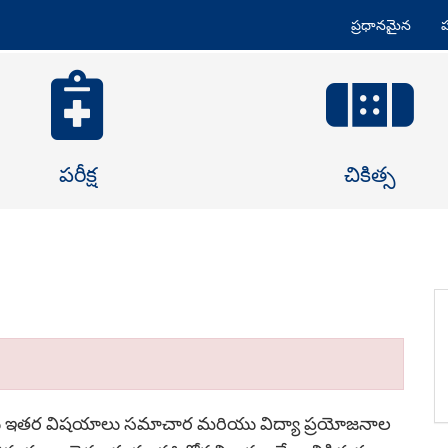
ప్రధానమైన
ప
పరీక్ష
చికిత్స
ం మరియు ఇతర విషయాలు సమాచార మరియు విద్యా ప్రయోజనాల