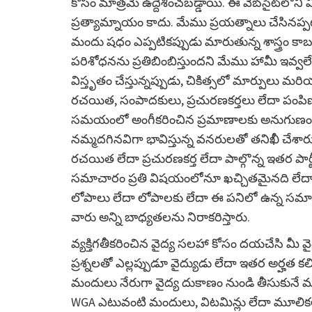
కోసం మాత్రమే ఉద్దేశించబడ్డాయి. ఈ వెబ్‌సైట్‌లోని
ప్రత్యామ్నాయం కాదు. మేము ప్రయత్నాలు చేసినప్పటి
మందు షధం ఎప్పటికప్పుడు మారుతున్న శాస్త్రం కాబ
పరిశోధనను ప్రతిబింబిస్తుందని మేము హామీ ఇవ్వలే
విస్తృతం చేస్తున్నప్పుడు, చికిత్సలో మార్పులు 
రచయిత, సంపాదకులు, ప్రచురణకర్తలు లేదా పంపి
సమయంలో అంగీకరించిన ప్రమాణాలకు అనుగుణంగా 
నమ్మదగినవిగా భావిస్తున్న వనరులతో తనిఖీ చేశారు.
రచయిత లేదా ప్రచురణకర్త లేదా పాల్గొన్న ఇతర పా
సమాచారం ప్రతి విషయంలోనూ ఖచ్చితమైనది లేదా 
లోపాలు లేదా లోపాలకు లేదా ఈ పనిలో ఉన్న స
వారు అన్ని బాధ్యతలను నిరాకరిస్తారు.
వ్యక్తిగతీకరించిన వైద్య సలహా కోసం దయచేసి మీ వైద్
ప్రశ్నలతో ఎల్లప్పుడూ వైద్యుడు లేదా ఇతర అర్హత క
మందులు నేరుగా వైద్య దుకాణం నుండి తీసుకునే మ
WGA ఎటువంటి మందులు, విటమిన్లు లేదా మూలికలను 