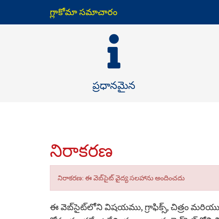
గ్లాకోమా సమాచారం
ప్రధానమైన
నిరాకరణ
నిరాకరణ: ఈ వెబ్‌సైట్ వైద్య సలహాను అందించదు
ఈ వెబ్‌సైట్‌లోని విషయము, గ్రాఫిక్స్, చిత్ర