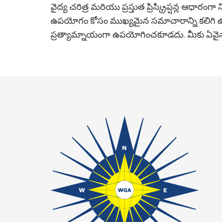
వైద్య చరిత్ర మరియు ప్రస్తుత ప్రిస్క్రిప్షన్ల ఆధా
ఉపయోగం కోసం ముఖ్యమైన సమాచారాన్ని కలిగి 
ప్రత్యామ్నాయంగా ఉపయోగించకూడదు. మీకు ఏవైనా ప్