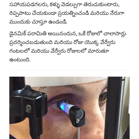
సహాయపడగలరు, కళ్ళు వెడల్పుగా తెరుచుకుంటారు,
రెప్పపాటు చేయకుండా ప్రయత్నించండి మరియు నేరుగా
ముందుకు చూస్తూ ఉండండి.
డైనమిక్ పరామితి అయినందున, ఒకే రోజులో చాలాసార్లు
ప్రదర్శించబడుతుంది మరియు రోజు యొక్క వేర్వేరు
గంటలలో మరియు వేర్వేరు రోజులలో మారుతూ
ఉంటుంది.