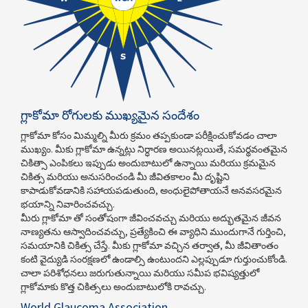
గ్లాకోమా రోగులకు ముఖ్యమైన సందేశం
గ్లాకోమా కోసం మిమ్మల్ని మీరు క్రమం తప్పకుండా పరీక్షించుకోవడం చాలా
ముఖ్యం. మీకు గ్లాకోమా ఉన్నట్లు నిర్ధారణ అయినట్లయితే, సమర్థవంతమైన
చికిత్సా ఎంపికలు ఇప్పుడు అందుబాటులో ఉన్నాయి మరియు క్రమమైన
చికిత్స మరియు అనుసరించండి మీ జీవితకాలం మీ దృష్టిని
కాపాడుకోవడానికి సహాయపడుతుంది, అంధులైపోతాయనే అనవసరమైన
భయాన్ని నివారించవచ్చు.
మీరు గ్లాకోమా తో సంతోషంగా జీవించవచ్చు మరియు అద్భుతమైన జీవన
నాణ్యతను ఆస్వాదించవచ్చు, ప్రత్యేకించి ఈ వ్యాధిని ముందుగానే గుర్తించి,
సమయానికి చికిత్స చేస్తే. మీకు గ్లాకోమా వచ్చిన తర్వాత, మీ జీవితాంతం
కంటి వైద్యుడి సంరక్షణలో ఉండాల్సి ఉంటుందని ఎల్లప్పుడూ గుర్తుంచుకోండి.
చాలా పరిశోధనలు జరుగుతున్నాయి మరియు సమీప భవిష్యత్తులో
గ్లాకోమాకు కొత్త చికిత్సలు అందుబాటులోకి రావచ్చు.
World Glaucoma Association