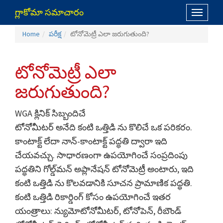
గ్లాకోమా సమాచారం
Toggle
navigati
Home
పరీక్ష
టోనోమెట్రీ ఎలా జరుగుతుంది?
టోనోమెట్రీ ఎలా
జరుగుతుంది?
WGA క్లినిక్ సిబ్బందిచే
టోనోమీటర్ అనేది కంటి ఒత్తిడి ను కొలిచే ఒక పరికరం.
కాంటాక్ట్ లేదా నాన్-కాంటాక్ట్ పద్ధతి ద్వారా ఇది
చేయవచ్చు. సాధారణంగా ఉపయోగించే సంప్రదింపు
పద్ధతిని గోల్డ్‌మన్ అప్లానేషన్ టోనోమెట్రీ అంటారు, ఇది
కంటి ఒత్తిడి ను కొలవడానికి సూచన ప్రామాణిక పద్ధతి.
కంటి ఒత్తిడి రికార్డింగ్ కోసం ఉపయోగించే ఇతర
యంత్రాలు: న్యుమోటోనోమీటర్, టోనోపెన్, రీబౌండ్