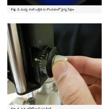
Fig. 2.
మధ్య: కంటి ఒత్తిడి ను కొలవడంలో వైద్య వీక్షణ
Fig. 3.
కుడి: టోనోమీటర్ IOP రీడర్.