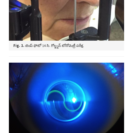
Fig. 1.
టెంప్ ఫోటో 14 సి. గోల్డ్మన్ టోనోమెట్రీ పరీక్ష.