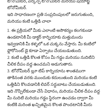
టోనోమీటర్, పెర్కిన్స్ టోనోమీటర్ మరియు షియోట్జ్
టోనోమీటర్.
ఇది సాధారణంగా ప్రతి సంప్రదింపులలో జరుగుతుంది,
మరియు కంటి ఒత్తిడి చాలా
1. ఈ ప్రక్రియలో మీకు ఎలాంటి అసౌకర్యం కలగకుండా
ఉండటానికి మీ డాక్టర్ కార్నియాకు మత్తుమందు
ఇవ్వడానికి మీ కళ్ళలో ఒక చుక్కను వేస్తారు. మీ కంటిలో
ఫ్లోరోసెంట్ డై కూడా ఏర్పాటు చేయబడుతుంది.
2. కంటి ఒత్తిడి కొలత కోసం మీ గడ్డం మరియు నుదిటిని
చీలిక దీపం వద్ద ఉంచమని అడుగుతారు.
3. టోనోమీటర్ బ్లూ టిప్ కార్నియాను శాంతముగా
తాకినంత వరకు ముందుకు కదులుతుంది మరియు కంటి
ఒత్తిడిని కొలవడానికి లివర్ సర్దుబాటు చేయబడుతుంది.
ఇది నొప్పిలేకుండా చేసే విధానం, మరియు చీలిక-దీపం వద్ద
మీ నుదిటి మరియు గడ్డం స్థిరంగా ఉంచడం ద్వారా మీ
కంటికి మరింత ఖచ్చితమైన కొలత పొందటానికి మీరు