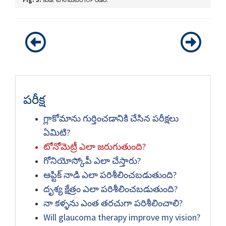
పరీక్ష
గ్లాకోమాను గుర్తించడానికి చేసిన పరీక్షలు
ఏమిటి?
టోనోమెట్రీ ఎలా జరుగుతుంది?
గోనియోస్కోపీ ఎలా చేస్తారు?
ఆప్టిక్ నాడి ఎలా పరిశీలించబడుతుంది?
దృశ్య క్షేత్రం ఎలా పరిశీలించబడుతుంది?
నా కళ్ళను ఎంత తరచుగా పరిశీలించాలి?
Will glaucoma therapy improve my vision?