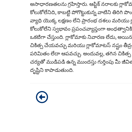
అసాధారణతలను గ్రహిస్తారు. ఆప్టిక్ నరాలకు గ్లాకో
కోలుకోలేనిది, కాబట్టి పోగొట్టుకున్న వాటిని తిరిగి 
వ్యాధి యొక్క లక్షణం లేని ప్రారంభ దశలు మరియు 
కోలుకోలేని స్వభావం ప్రపంచవ్యాప్తంగా అంధత్వాని
ఒకటిగా చేస్తుంది. గ్లాకోమాకు నివారణ లేదు, అయినప్
చికిత్స చేయవచ్చు మరియు గ్లాకోమాటస్ నష్టం తీవ
పరిమితం లేదా ఆపవచ్చు. అందువల్ల, తగిన చికిత
చర్యతో ముడిపడి ఉన్న ముందస్తు గుర్తింపు మీ జ
దృష్టిని కాపాడుతుంది.