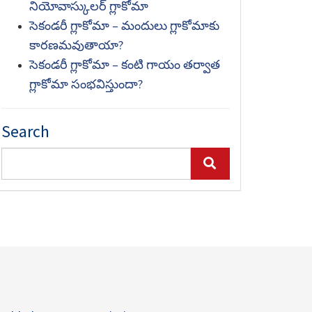
నియోవాస్కులర్ గ్లాకోమా
సెకండరీ గ్లాకోమా – మందులు గ్లాకోమాకు
కారణమవుతాయా?
సెకండరీ గ్లాకోమా – కంటి గాయం తర్వాత
గ్లాకోమా సంభవిస్తుందా?
Search