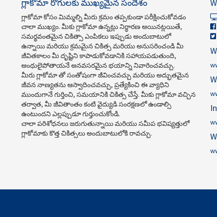
గ్లాకోమా రోగులకు ముఖ్యమైన సందేశం
W
గ్లాకోమా కోసం మిమ్మల్ని మీరు క్రమం తప్పకుండా పరీక్షించుకోవడం
చాలా ముఖ్యం. మీకు గ్లాకోమా ఉన్నట్లు నిర్ధారణ అయినట్లయితే,
సమర్థవంతమైన చికిత్సా ఎంపికలు ఇప్పుడు అందుబాటులో
ఉన్నాయి మరియు క్రమమైన చికిత్స మరియు అనుసరించండి మీ
W
జీవితకాలం మీ దృష్టిని కాపాడుకోవడానికి సహాయపడుతుంది,
w
అంధులైపోతాయనే అనవసరమైన భయాన్ని నివారించవచ్చు.
మీరు గ్లాకోమా తో సంతోషంగా జీవించవచ్చు మరియు అద్భుతమైన
W
జీవన నాణ్యతను ఆస్వాదించవచ్చు, ప్రత్యేకించి ఈ వ్యాధిని
w
ముందుగానే గుర్తించి, సమయానికి చికిత్స చేస్తే. మీకు గ్లాకోమా వచ్చిన
తర్వాత, మీ జీవితాంతం కంటి వైద్యుడి సంరక్షణలో ఉండాల్సి
I
ఉంటుందని ఎల్లప్పుడూ గుర్తుంచుకోండి.
ww
చాలా పరిశోధనలు జరుగుతున్నాయి మరియు సమీప భవిష్యత్తులో
గ్లాకోమాకు కొత్త చికిత్సలు అందుబాటులోకి రావచ్చు.
W
w