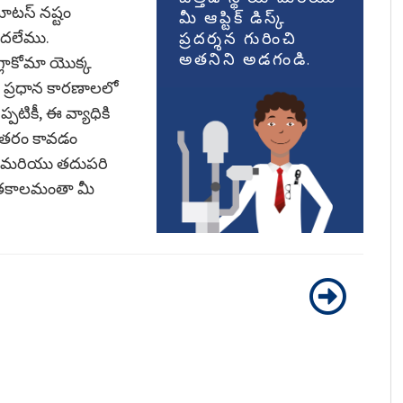
మాటస్ నష్టం
మీ ఆప్టిక్ డిస్క్
పొందలేము.
ప్రదర్శన గురించి
అతనిని అడగండి.
గ్లాకోమా యొక్క
కి ప్రధాన కారణాలలో
పటికీ, ఈ వ్యాధికి
్రతరం కావడం
్స మరియు తదుపరి
ీవితకాలమంతా మీ