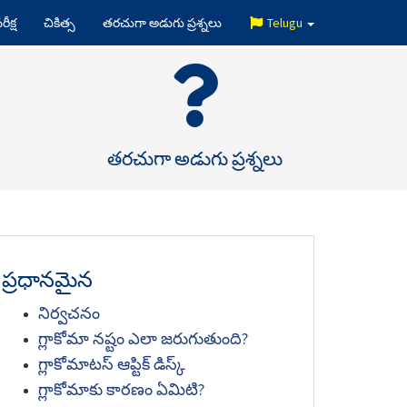
రీక్ష
చికిత్స
తరచుగా అడుగు ప్రశ్నలు
Telugu
తరచుగా అడుగు ప్రశ్నలు
ప్రధానమైన
నిర్వచనం
గ్లాకోమా నష్టం ఎలా జరుగుతుంది?
గ్లాకోమాటస్ ఆప్టిక్ డిస్క్
గ్లాకోమాకు కారణం ఏమిటి?