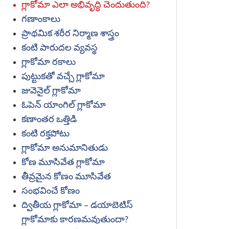
గ్లాకోమా ఎలా అభివృద్ధి చెందుతుంది?
గణాంకాలు
ప్రాథమిక శరీర నిర్మాణ శాస్త్రం
కంటి పారుదల వ్యవస్థ
గ్లాకోమా రకాలు
పుట్టుకతో వచ్చే గ్లాకోమా
జువెనైల్ గ్లాకోమా
ఓపెన్ యాంగిల్ గ్లాకోమా
కణాంతర ఒత్తిడి
కంటి రక్తపోటు
గ్లాకోమా అనుమానితుడు
కోణ మూసివేత గ్లాకోమా
తీవ్రమైన కోణం మూసివేత
సంభవించే కోణం
ద్వితీయ గ్లాకోమా – డయాబెటిస్
గ్లాకోమాకు కారణమవుతుందా?