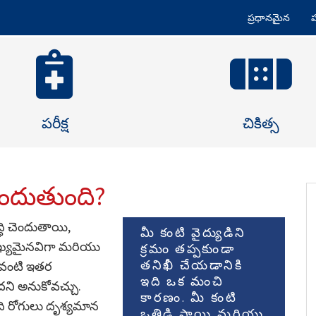
ప్రధానమైన
ప
పరీక్ష
చికిత్స
చెందుతుంది?
్ధి చెందుతాయి,
మీ కంటి వైద్యుడిని
 ముఖ్యమైనవిగా మరియు
క్రమం తప్పకుండా
తనిఖీ చేయడానికి
ం వంటి ఇతర
ఇది ఒక మంచి
నదని అనుకోవచ్చు.
కారణం. మీ కంటి
ి రోగులు దృశ్యమాన
ఒత్తిడి స్థాయి మరియు