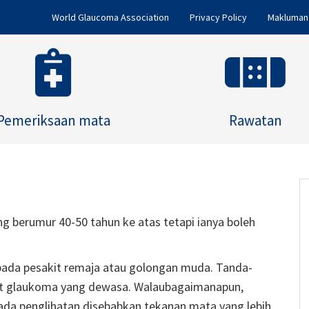
World Glaucoma Association
Privacy Policy
Makluman 
Pemeriksaan mata
Rawatan
ng berumur 40-50 tahun ke atas tetapi ianya boleh
pada pesakit remaja atau golongan muda. Tanda-
kit glaukoma yang dewasa. Walaubagaimanapun,
da penglihatan disebabkan tekanan mata yang lebih