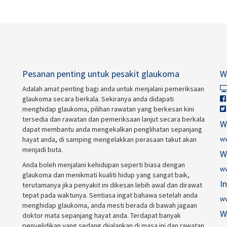
Pesanan penting untuk pesakit glaukoma
W
Adalah amat penting bagi anda untuk menjalani pemeriksaan
glaukoma secara berkala. Sekiranya anda didapati
menghidap glaukoma, pilihan rawatan yang berkesan kini
tersedia dan rawatan dan pemeriksaan lanjut secara berkala
W
dapat membantu anda mengekalkan penglihatan sepanjang
w
hayat anda, di samping mengelakkan perasaan takut akan
menjadi buta.
W
Anda boleh menjalani kehidupan seperti biasa dengan
w
glaukoma dan menikmati kualiti hidup yang sangat baik,
I
terutamanya jika penyakit ini dikesan lebih awal dan dirawat
tepat pada waktunya. Sentiasa ingat bahawa setelah anda
ww
menghidap glaukoma, anda mesti berada di bawah jagaan
W
doktor mata sepanjang hayat anda. Terdapat banyak
penyelidikan yang sedang dijalankan di masa ini dan rawatan