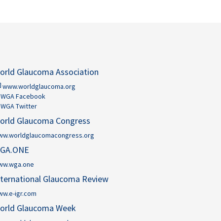
orld Glaucoma Association
www.worldglaucoma.org
WGA Facebook
WGA Twitter
orld Glaucoma Congress
ww.worldglaucomacongress.org
GA.ONE
ww.wga.one
nternational Glaucoma Review
w.e-igr.com
orld Glaucoma Week