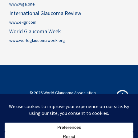
www.wga.one
International Glaucoma Review
www.e-igr.com
World Glaucoma Week
www.worldglaucomaweek.org
© 2026 World Glaucoma Association
World Glaucoma Association
Privacy Policy
Makluman Penafian
Penghargaan
Hubungi
English
简体中文
Português do Brasil
Español
Melayu
Telugu